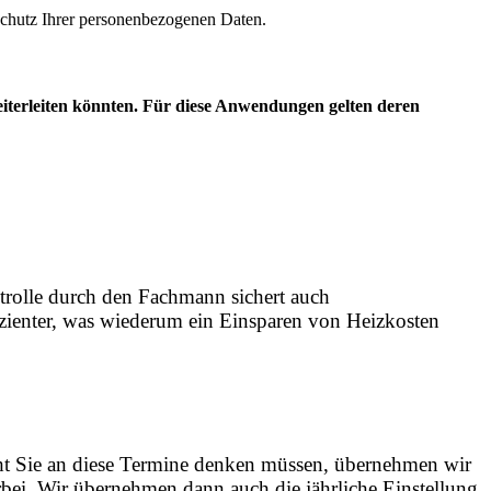
m Schutz Ihrer personenbezogenen Daten.
eiterleiten könnten. Für diese Anwendungen gelten deren
trolle durch den Fachmann sichert auch
fizienter, was wiederum ein Einsparen von Heizkosten
ht Sie an diese Termine denken müssen, übernehmen wir
bei. Wir übernehmen dann auch die jährliche Einstellung