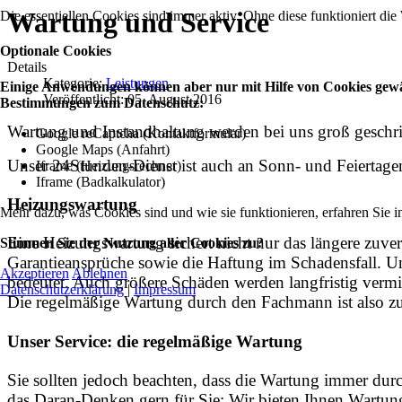
Wartung und Service
Die essentiellen Cookies sind immer aktiv. Ohne diese funktioniert die
Optionale Cookies
Details
Kategorie:
Leistungen
Einige Anwendungen können aber nur mit Hilfe von Cookies gewähr
Veröffentlicht: 05. August 2016
Bestimmungen zum Datenschutz:
Wartung und Instandhaltung werden bei uns groß geschri
Google reCaptcha (Kontaktformular)
Google Maps (Anfahrt)
Unser 24Stunden-Dienst ist auch an Sonn- und Feiertagen
Iframe (Heizungsrechner)
Iframe (Badkalkulator)
Heizungswartung
Mehr dazu, was Cookies sind und wie sie funktionieren, erfahren Sie i
Eine Heizungswartung sichert nicht nur das längere zuve
Stimmen Sie der Nutzung aller Cookies zu?
Garantieansprüche sowie die Haftung im Schadensfall. Un
Akzeptieren
Ablehnen
bedeutet. Auch größere Schäden werden langfristig verm
Datenschutzerklärung
|
Impressum
Die regelmäßige Wartung durch den Fachmann ist also zum
Unser Service: die regelmäßige Wartung
Sie sollten jedoch beachten, dass die Wartung immer d
das Daran-Denken gern für Sie: Wir bieten Ihnen Wartung