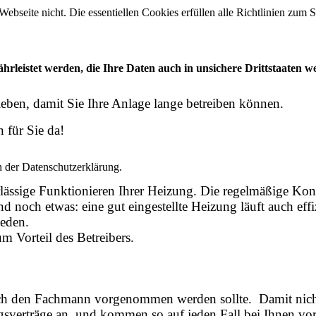
 Webseite nicht. Die essentiellen Cookies erfüllen alle Richtlinien zu
leistet werden, die Ihre Daten auch in unsichere Drittstaaten w
eben, damit Sie Ihre Anlage lange betreiben können.
 für Sie da!
n der Datenschutzerklärung.
rlässige Funktionieren Ihrer Heizung. Die regelmäßige Kon
d noch etwas: eine gut eingestellte Heizung läuft auch ef
ieden.
 Vorteil des Betreibers.
urch den Fachmann vorgenommen werden sollte. Damit nic
sverträge an, und kommen so auf jeden Fall bei Ihnen vor