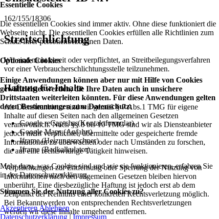
Essentielle Cookies
162/155/18306
Die essentiellen Cookies sind immer aktiv. Ohne diese funktioniert die
Webseite nicht. Die essentiellen Cookies erfüllen alle Richtlinien zum
Streitschlichtung
Schutz Ihrer personenbezogenen Daten.
Wir sind nicht bereit oder verpflichtet, an Streitbeilegungsverfahren
Optionale Cookies
vor einer Verbraucherschlichtungsstelle teilzunehmen.
Einige Anwendungen können aber nur mit Hilfe von Cookies
Haftung für Inhalte
gewährleistet werden, die Ihre Daten auch in unsichere
Drittstaaten weiterleiten könnten. Für diese Anwendungen gelten
deren Bestimmungen zum Datenschutz:
Als Diensteanbieter sind wir gemäß § 7 Abs.1 TMG für eigene
Inhalte auf diesen Seiten nach den allgemeinen Gesetzen
Google reCaptcha (Kontaktformular)
verantwortlich. Nach §§ 8 bis 10 TMG sind wir als Diensteanbieter
Google Maps (Anfahrt)
jedoch nicht verpflichtet, übermittelte oder gespeicherte fremde
Iframe (Heizungsrechner)
Informationen zu überwachen oder nach Umständen zu forschen,
Iframe (Badkalkulator)
die auf eine rechtswidrige Tätigkeit hinweisen.
Mehr dazu, was Cookies sind und wie sie funktionieren, erfahren Sie
Verpflichtungen zur Entfernung oder Sperrung der Nutzung von
in der Datenschutzerklärung.
Informationen nach den allgemeinen Gesetzen bleiben hiervon
unberührt. Eine diesbezügliche Haftung ist jedoch erst ab dem
Stimmen Sie der Nutzung aller Cookies zu?
Zeitpunkt der Kenntnis einer konkreten Rechtsverletzung möglich.
Bei Bekanntwerden von entsprechenden Rechtsverletzungen
Akzeptieren
Ablehnen
werden wir diese Inhalte umgehend entfernen.
Datenschutzerklärung
|
Impressum