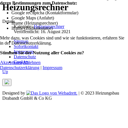
deren Bestimmungen zum Datenschutz:
Heizungsrechner
Google reCaptcha (Kontaktformular)
Google Maps (Anfahrt)
Details
Iframe (Heizungsrechner)
Kategorie:
Heizungsrechner
Iframe (Badkalkulator)
Veröffentlicht: 16. August 2021
Mehr dazu, was Cookies sind und wie sie funktionieren, erfahren Sie
Sitemap
in der Datenschutzerklärung.
Sofortkontakt
Impressum
Stimmen Sie der Nutzung aller Cookies zu?
Datenschutz
Cookies
Akzeptieren
Ablehnen
Datenschutzerklärung
|
Impressum
Up
Designed by
| © 2023 Heizungsbau
Drabandt GmbH & Co KG